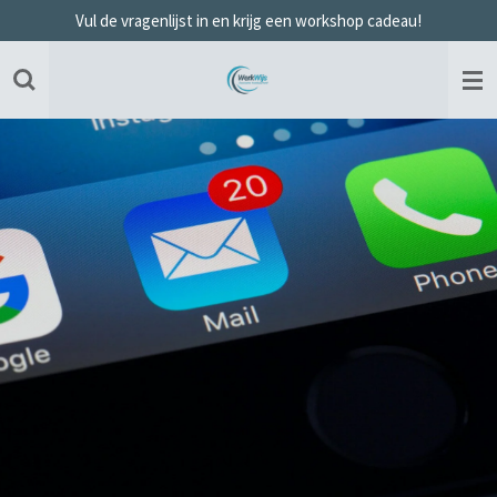
Vul de vragenlijst in en krijg een workshop cadeau!
Ga
direct
naar
de
hoofdinhoud