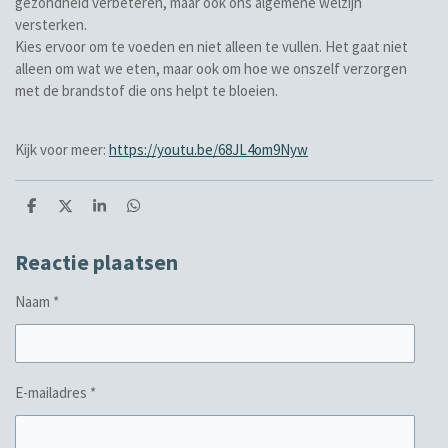
gezondheid verbeteren, maar ook ons algemene welzijn
versterken.
Kies ervoor om te voeden en niet alleen te vullen. Het gaat niet
alleen om wat we eten, maar ook om hoe we onszelf verzorgen
met de brandstof die ons helpt te bloeien.
Kijk voor meer:
https://youtu.be/68JL4om9Nyw
D
D
S
D
e
e
h
e
l
e
a
l
e
l
r
e
Reactie plaatsen
n
e
n
Naam *
E-mailadres *