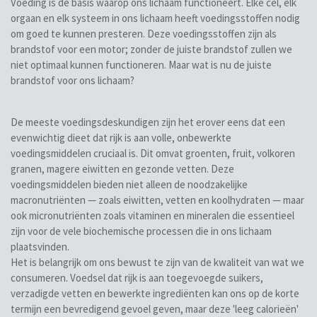
Voeding is de basis waarop ons lichaam functioneert. Elke cel, elk
orgaan en elk systeem in ons lichaam heeft voedingsstoffen nodig
om goed te kunnen presteren. Deze voedingsstoffen zijn als
brandstof voor een motor; zonder de juiste brandstof zullen we
niet optimaal kunnen functioneren. Maar wat is nu de juiste
brandstof voor ons lichaam?
De meeste voedingsdeskundigen zijn het erover eens dat een
evenwichtig dieet dat rijk is aan volle, onbewerkte
voedingsmiddelen cruciaal is. Dit omvat groenten, fruit, volkoren
granen, magere eiwitten en gezonde vetten. Deze
voedingsmiddelen bieden niet alleen de noodzakelijke
macronutriënten — zoals eiwitten, vetten en koolhydraten — maar
ook micronutriënten zoals vitaminen en mineralen die essentieel
zijn voor de vele biochemische processen die in ons lichaam
plaatsvinden.
Het is belangrijk om ons bewust te zijn van de kwaliteit van wat we
consumeren. Voedsel dat rijk is aan toegevoegde suikers,
verzadigde vetten en bewerkte ingrediënten kan ons op de korte
termijn een bevredigend gevoel geven, maar deze 'leeg calorieën'